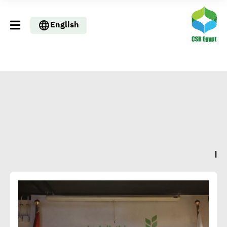
English
ا