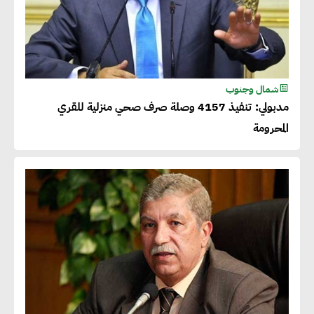
شمال وجنوب
مدبولي: تنفيذ 4157 وصلة صرف صحي منزلية للقري
المحرومة