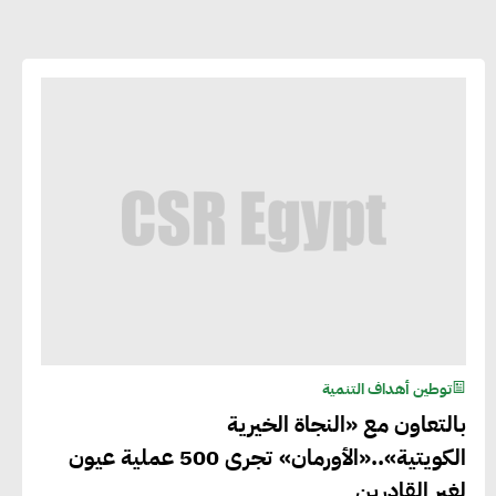
توطين أهداف التنمية
بالتعاون مع «النجاة الخيرية
الكويتية»..«الأورمان» تجرى 500 عملية عيون
لغير القادرين