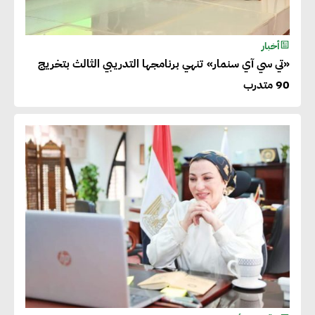
أخبار
«تي سي آي سنمار» تنهي برنامجها التدريبي الثالث بتخريج
90 متدرب