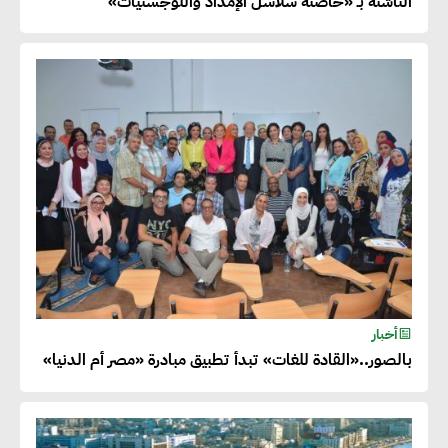
الناشئة بـ «حاضنة سلاسل الإمداد واللوجستيات»
أخبار
بالصور..«القادة للغات» تبدأ تطبيق مبادرة «مصر أم الدنيا»