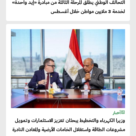
التحالف الوطني يطلق المرحلة الثالثة من مبادرة «إيد واحدة»
لها التصدير وتؤكد التزامها
لخدمة 3 ملايين مواطن خلال أغسطس
بالاستدامة
شريف الصياد : شركات عديدة
تسعى لرفع نسبة صادراتها إلى
50% من حجم إنتاجها
عصام النجار : القطاع الخاص هو
قاطرة التنمية في مصر
خالد أبو المكارم : نستهدف زيادة
أخبار
حجم الصادرات المصرية إلى 140
وزيرا الكهرباء والتخطيط يبحثان تعزيز الاستثمارات وتمويل
مليار دولار خلال السنوات المقبلة
مشروعات الطاقة واستغلال الخامات الأرضية والمعادن النادرة