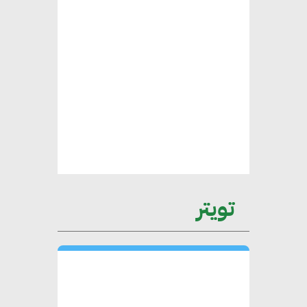
محلب : المباني الخضراء إضافة
هامة للسوق المصري
محمد الصرف : تحقيق الاستدامة
يتطلب تعاونًا وثيقًا بين جميع
الأطراف المعنية
عمرو نادر : سلاسل التوريد
تويتر
الخضراء العمود الفقري
لاستراتيجية مصر في مواجهة
التغيرات المناخية وتحقيق التنمية
المستدامة