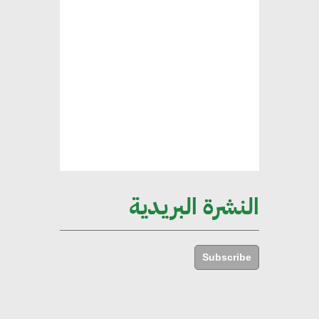
محمد حكيم : التجاري الدولي يتلقى
طلبات متزايدة من الشركات
العقارية لاعتماد معايير دعم المباني
الخضراء
هند فروح : قطاع التشييد والبناء
ركيزة أساسية في حجم الناتج المحلي
الإجمالي المصري
النشرة البريدية
إليني بوليخرونيادو : البنية التحتية
مستدامة ليس لها آثار سلبية على
Subscribe
الأبنية والمجتمعات