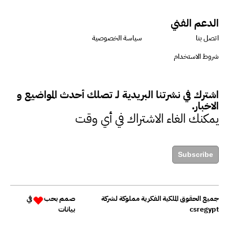
ميسون علي : ضرورة تقييم
الدعم الفني
الفرص المتاحة للتمويل المستدام
اتصل بنا
سياسة الخصوصية
للتأكد من كونها تتماشى مع المعايير
شروط الاستخدام
الدولية
اشترك في نشرتنا البريدية لـ تصلك أحدث المواضيع و
دينا مختار : نعمل مع الحكومات في
الاخبار.
الإصلاح والتمويل
يمكنك الغاء الاشتراك في أي وقت
بشارة يؤكد على ضرورة تنفيذ
Subscribe
المشروعات بشكل يراعي الأثر البيئي
والاجتماعي
جميع الحقوق الملكية الفكرية مملوكة لشركة
صمم بحب
في
csregypt
بيانات
حزين : التمويل عنصر مهم في