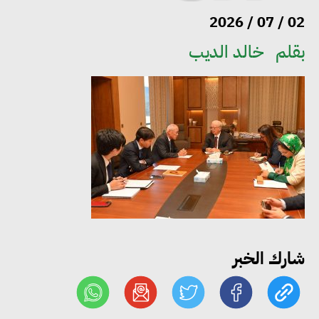
02 / 07 / 2026
بقلم
خالد الديب
وزيرا التخطيط والبترول يبحثان
تعزيز أمن الطاقة وزيادة الإنتاج
والاستثمارات ضمن خطة التنمية
الاقتصادية لعام 2026/2027
«التضامن» تتعامل مع 552 بلاغًا
خلال يوليو.. إنقاذ كبار بلا مأوى ولم
شمل مواطن بأسرته وحماية سيدة
مسنة
شارك الخبر
«التضامن» تطلق مبادرة «بكرة
المدرسة.. الخير في مصر» لتوفير