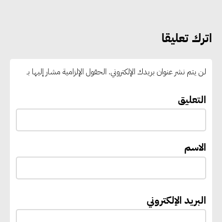
المستلزمات الدراسية للأسر الأولى
بالرعاية
اترك تعليقا
مصر والبرازيل تبحثان تعزيز
التجارة والاستثمارات والتعاون في
لن يتم نشر عنوان بريدك الإلكتروني.
الحقول الإلزامية مشار إليها بـ
الطاقة.. ومقترح لتحويل مصر إلى
مركز إقليمي لتموين السفن
التعليق
بالوقود منخفض الكربون
الاسم
«التنمية المحلية والبيئة» تعلن
الانتهاء من المخطط التفصيلي
لمدينتي المنيا ويوسف الصديق
لتعزيز التنمية العمرانية وضبط
البريد الإلكتروني
النمو الحضري