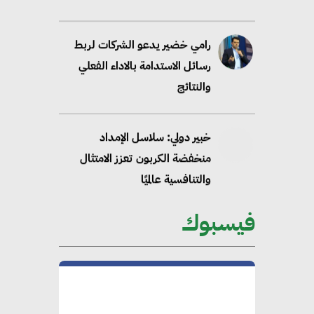
رامي خضير يدعو الشركات لربط
رسائل الاستدامة بالاداء الفعلي
والنتائج
خبير دولي: سلاسل الإمداد
منخفضة الكربون تعزز الامتثال
والتنافسية عالميًا
فيسبوك
“وزيرة البيئة الدكتورة ياسمين
فؤاد”.. منصب رفيع يعكس المكانة
التي باتت تحتلها الكفاءات المصرية
على الساحة الدولية