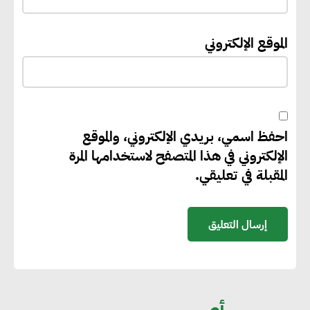
إيفل تستثمر ما يصل إلى 130
الموقع الإلكتروني
مليون جنيه إسترليني لدعم توسع
“بي إس آر” في مشروعات الطاقة
المتجددة
احفظ اسمي، بريدي الإلكتروني، والموقع
جوجل تعلن إضافة 12 جيجاوات
الإلكتروني في هذا المتصفح لاستخدامها المرة
من الطاقة النظيفة وتجنب انبعاث
المقبلة في تعليقي.
58 مليون طن من مكافئ ثاني
أكسيد الكربون
تحالف عالمي يطلق حملة لتسريع
الاعتماد على الكهرباء المولدة من
مصادر الطاقة المتجددة بحلول