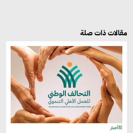
أماني عرفة : الاستدامة لم تعد خيارا
بل ضرورة أساسية لتحقيق التطور
والنمو
مقالات ذات صلة
هشام الجمل : مصر شهدت نقلة
نوعية غير عادية في الطاقة المتجددة
جوج ريديل : ستفرض تعريفة على
المنتجات كثيفة الكربون المصدرة
للاتحاد الأوروبي بداية من يناير
2026
أحمد وفيق : الشركات بحاجة
للحصول على الشهادات التي تتيح
أخبار