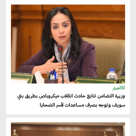
للاتحاد الأوروبي بداية من يناير
2026
أحمد وفيق : الشركات بحاجة
للحصول على الشهادات التي تتيح
لها التصدير وتؤكد التزامها
بالاستدامة
شريف الصياد : شركات عديدة
أخبار
وزيرة التضامن تتابع حادث انقلاب ميكروباص بطريق بني
تسعى لرفع نسبة صادراتها إلى
سويف وتوجه بصرف مساعدات لأسر الضحايا
50% من حجم إنتاجها
عصام النجار : القطاع الخاص هو