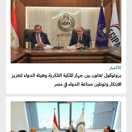
قاطرة التنمية في مصر
خالد أبو المكارم : نستهدف زيادة
حجم الصادرات المصرية إلى 140
مليار دولار خلال السنوات المقبلة
أحمد كمال : فتح أسواق جديدة
أخبار
للصادرات المصرية يتطلب الاهتمام
بروتوكول تعاون بين جهاز الملكية الفكرية وهيئة الدواء لتعزيز
بالمنتجات ومراعاة المواصفات
الابتكار وتوطين صناعة الدواء في مصر
العالمية
دينا الكيالي : يمكن للشركات
المساهمة في التنمية الاجتماعية
طويلة الأجل من خلال التركيز على