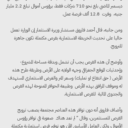
ديسمبر الماضي بلغ نحو 710 شركات فقط، برؤوس أموال تبلغ 2.2 مليار
جنيه، وفرت 12.8 ألف فرصة عمل.
ومن جانبه، قال أحمد فاروق مستشار وزيرة الاستثمار إن الوزارة تعمل
حاليا على تحديث الخريطة الاستثمارية بفرص مكتملة تكون جاهزة
للترويج.
وأوضح أن هذه الفرص يجب أن تشمل وبدقة مساحة المشروع-
وإحدثيات الموقع الجغرافي وجهه الولايه على الأرض وطريقة طرح هذه
الأرض ( حق انتفاع او تمليك) وسعر المتر والغرض الاستثماري المستهدف
له وموقف المرافق بهذه الأرض وطبيعة الحوافز الممنوحة لهذه الفرص
والجدوى المالية للفرص الاستثمارية.
وأضاف فاروق أنه دون توافر هذه العناصر مجتمعة يصعب ترويج
الفرص للمستثمرين، وقال ” لم تعد هناك صعوبة في توافر رؤوس
مجلس الوزراء: تراجع معدل
الأموال، ولكن العامل الأساسي الآن هو توفير فرص اسنثمارية مكتملة