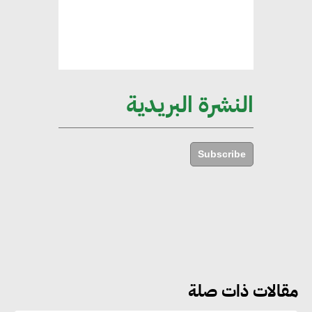
إليني بوليخرونيادو : البنية التحتية
مستدامة ليس لها آثار سلبية على
الأبنية والمجتمعات
النشرة البريدية
أماني عرفة : الاستدامة لم تعد خيارا
بل ضرورة أساسية لتحقيق التطور
Subscribe
والنمو
هشام الجمل : مصر شهدت نقلة
نوعية غير عادية في الطاقة المتجددة
مقالات ذات صلة
جوج ريديل : ستفرض تعريفة على
المنتجات كثيفة الكربون المصدرة