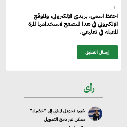
أكسيد الكربون
احفظ اسمي، بريدي الإلكتروني، والموقع
الإلكتروني في هذا المتصفح لاستخدامها المرة
تحالف عالمي يطلق حملة لتسريع
المقبلة في تعليقي.
الاعتماد على الكهرباء المولدة من
مصادر الطاقة المتجددة بحلول
2035
خبير: تحويل المباني إلى “خضراء”
ممكن عبر دمج التمويل
رأى
والسياسات
خبير دولي: ربط التمويل بأهداف
الاستدامة يعزز الكفاءة ويخفض