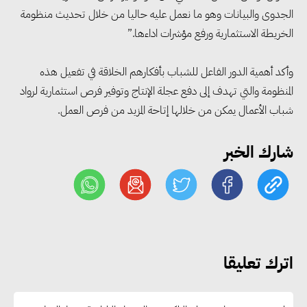
البطالة في مصر إلى 5.8% خلال
الجدوى والبيانات وهو ما نعمل عليه حاليا من خلال تحديث منظومة
الربع الثاني من 2026
الخريطة الاستثمارية ورفع مؤشرات اداءها.”
وأكد أهمية الدور الفاعل للشباب بأفكارهم الخلاقة في تفعيل هذه
وزير الصناعة يبحث مع البرازيل و
المنظومة والتي تهدف إلى دفع عجلة الإنتاج وتوفير فرص استثمارية لرواد
الصين تعزيز الشراكات الصناعية
شباب الأعمال يمكن من خلالها إتاحة المزيد من فرص العمل.
وجذب استثمارات جديدة إلى مصر
شارك الخبر
التعليم العالي: استمرار تسجيل
رغبات المرحلة الأولى.. والوزارة تدعو
الطلاب إلى سرعة التسجيل وعدم
الانتظار حتى نهاية المرحلة
اترك تعليقا
رئيس الوزراء يستقبل المدير العام
لمنظمة اليونسكو