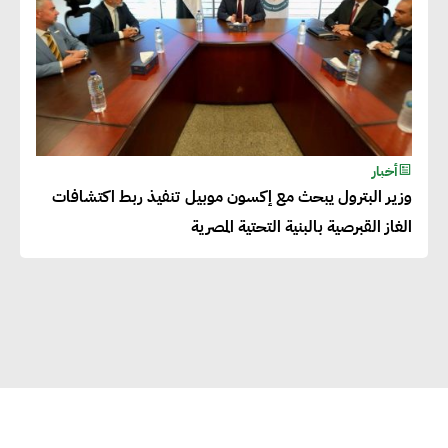
التعليم والبنية التحتية
إيزابيل باراسرام : تطبيق القيم
الاجتماعية بطريقة فعالة سيؤدي
لرفاهية وسعادة الجميع على
أخبار
كوكب الأرض
وزير البترول يبحث مع إكسون موبيل تنفيذ ربط اكتشافات
الغاز القبرصية بالبنية التحتية المصرية
راشا القلي :ضرورة اتخاذ خطوات
جادة وسريعة نحو حوكمة المناخ
خبراء تنمية مستدامة : تأسيس
الاستراتيجيات بناء على المعطيات
والاحتياجات الواقعية يساعد في
استدامة المشروعات التنموية