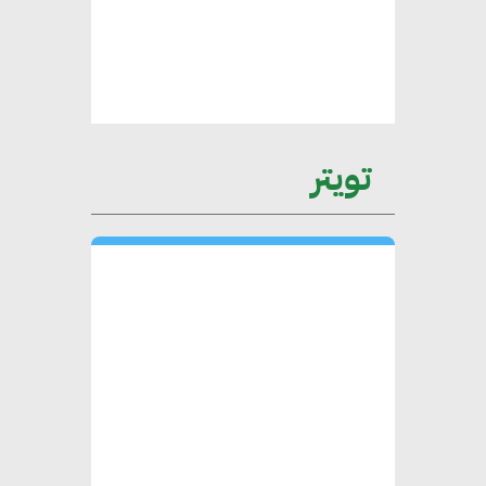
عمرو نادر : سلاسل التوريد
الخضراء العمود الفقري
لاستراتيجية مصر في مواجهة
التغيرات المناخية وتحقيق التنمية
المستدامة
تويتر
محمد حكيم : التجاري الدولي يتلقى
طلبات متزايدة من الشركات
العقارية لاعتماد معايير دعم المباني
الخضراء
هند فروح : قطاع التشييد والبناء
ركيزة أساسية في حجم الناتج المحلي
الإجمالي المصري