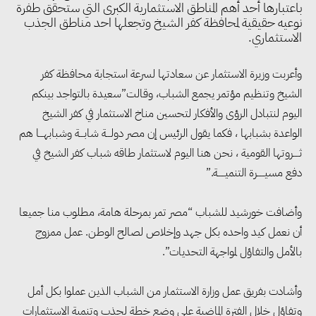
باعتبارها أحد أهم المناطق الاستثمارية الكبرى التي ستحقق طفرة
نوعيه حقيقية لمحافظة كفر الشيخ وتجعلها احد مناطق الجذب
الاستثماري.
وأعربت وزيرة الاستثمار عن سعادتها لسرعة استجابة محافظة كفر
الشيخ وتنظيم مؤتمر يجمع الشباب، وقالت”سعيدة بالتواجد بينكم
اليوم لنتبادل الرؤى والأفكار لتحسين مناخ الاستثمار في كفر الشيخ
الواعدة بشبابها ، فكما يقول الرئيس إن مصر دولـــة شابـــة وشبابهـــا هم
ثــــروتها القومية ، نحن هنا اليوم لاستثمار طاقه شباب كفر الشيخ في
دفع مسيـــــرة التنميـــــة.”
وأضافت خورشيد للشباب “مصر تمر بمرحلة هامة، مطلوب منا جميعا
أن نعمل كيد واحده بكل جهد وإخلاص لصالح الوطن. عمل ممزوج
بالأمل والتفاؤل لمواجهة التحديات”.
وأشادت بفريق عمل وزارة الاستثمار من الشباب الذين عملوا بكل أمل
وتفاؤل خلال الفترة الماضية على وضع خطة لجذب وتنمية الاستثمارات