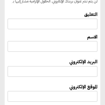
لن يتم نشر عنوان بريدك الإلكتروني.
الحقول الإلزامية مشار إليها بـ
“القومي للأشخاص ذوي الإعاقة”
التعليق
يعمل على تطوير موقعه الإلكتروني
ليصبح منصة رقمية متكاملة تدعم
حوكمة ملف الإعاقة في مصر
الاسم
إيفل تستثمر ما يصل إلى 130
مليون جنيه إسترليني لدعم توسع
البريد الإلكتروني
“بي إس آر” في مشروعات الطاقة
المتجددة
الموقع الإلكتروني
جوجل تعلن إضافة 12 جيجاوات
من الطاقة النظيفة وتجنب انبعاث
58 مليون طن من مكافئ ثاني