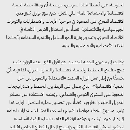
الخارجية، على أنشطة قناة السويس، موضحة أن وثيقة خطة التنمية
الاقتصادية والاجتماعية للعام المالي المقبل، تتبع نهج توازني يُعزز قدرة
الاقتصاد المصري على الصمود في مواجهة الأزمات والاضطرابات والتوترات
الجيوسياسية والاقتصادية، فضلًا عن استغلال الفرص الكامنة في
الاقتصاد المصري، وتسريع وتيرة النمو الشامل والتنمية المستدامة بأبعادها
الثلاثة الاقتصادية والاجتماعية والبيئية.
وقالت إن مشروع الخطة الجديدة، هو الأول الذي تعده الوزارة عقب
دمج حقيبتي التخطيط والتنمية الاقتصادية والتعاون الدولي، لذا فإنه يأتي
متسقًا مع إطار عمل الوزارة الجديد «الاستدامة والتمويل من أجل
التنمية الاقتصادية»، الذي يعمل على الربط بين الخطط والاستراتيجيات
التنموية على المستوى القومي والقطاعي، ويُعظم الاستفادة من مصادر
التمويل المحلية والخارجية، فضلًا عن تحسين عملية استغلال الموارد، كما
يُراعي مشروع الخطة مواصلة الالتزام بالسقف الـمُقرّر للاستثمارات العامة
في إطار جهود ترشيد وحوكمة الإنفاق العام، باعتباره الركيزة الأساسية
لتحقيق استقرار الاقتصاد الكلي، وإفساح المجال للقطاع الخاص لقيادة