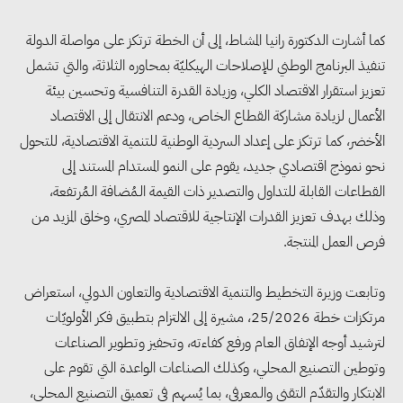
كما أشارت الدكتورة رانيا المشاط، إلى أن الخطة ترتكز على مواصلة الدولة
تنفيذ البرنامج الوطني للإصلاحات الهيكليّة بمحاوره الثلاثة، والتي تشمل
تعزيز استقرار الاقتصاد الكلي، وزيادة القدرة التنافسية وتحسين بيئة
الأعمال لزيادة مشاركة القطاع الخاص، ودعم الانتقال إلى الاقتصاد
الأخضر، كما ترتكز على إعداد السردية الوطنية للتنمية الاقتصادية، للتحول
نحو نموذج اقتصادي جديد، يقوم على النمو المستدام المستند إلى
القطاعات القابلة للتداول والتصدير ذات القيمة الـمُضافة الـمُرتفعة،
وذلك بهدف تعزيز القدرات الإنتاجية للاقتصاد المصري، وخلق المزيد من
فرص العمل المنتجة.
وتابعت وزيرة التخطيط والتنمية الاقتصادية والتعاون الدولي، استعراض
مرتكزات خطة 25/2026، مشيرة إلى الالتزام بتطبيق فكر الأولويّات
لترشيد أوجه الإنفاق العام ورفع كفاءته، وتحفيز وتطوير الصناعات
وتوطين التصنيع الـمحلي، وكذلك الصناعات الواعدة التي تقوم على
الابتكار والتقدّم التقني والـمعرفي، بما يُسهم في تعميق التصنيع الـمحلي،