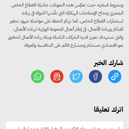
الاقتصادية لعام 2026/2027
وبشروط مُيسّرة، حيث تعكِس هذه التمويلات جاذبيّة القطاع الخاص
الـمصري ونجاح الإصلاحات الهيكليّة التي نفّذتها الدولة في زيادة
استثمارات القطاع الخاص، كما ترتكز الخطة على مواصلة جهود تحفيز
«التضامن» تتعامل مع 552 بلاغًا
الابتكار وريادة الأعمال، في إطار أعمال المجموعة الوزارية لريادة الأعمال،
خلال يوليو.. إنقاذ كبار بلا مأوى ولم
والتي تستهدف تعزيز قدرة الشركات الناشئة وبيئة ريادة الأعمال لتحقيق
شمل مواطن بأسرته وحماية سيدة
نمو اقتصادي مستدام ومتسارع قائم على التنافسية والمعرفة.
مسنة
شارك الخبر
«التضامن» تطلق مبادرة «بكرة
المدرسة.. الخير في مصر» لتوفير
المستلزمات الدراسية للأسر الأولى
بالرعاية
اترك تعليقا
مصر والبرازيل تبحثان تعزيز
التجارة والاستثمارات والتعاون في