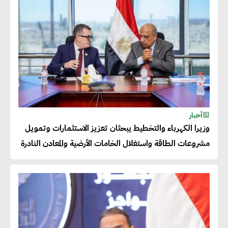
تسعى لرفع نسبة صادراتها إلى
50% من حجم إنتاجها
عصام النجار : القطاع الخاص هو
قاطرة التنمية في مصر
خالد أبو المكارم : نستهدف زيادة
أخبار
حجم الصادرات المصرية إلى 140
وزيرا الكهرباء والتخطيط يبحثان تعزيز الاستثمارات وتمويل
مليار دولار خلال السنوات المقبلة
مشروعات الطاقة واستغلال الخامات الأرضية والمعادن النادرة
أحمد كمال : فتح أسواق جديدة
للصادرات المصرية يتطلب الاهتمام
بالمنتجات ومراعاة المواصفات
العالمية