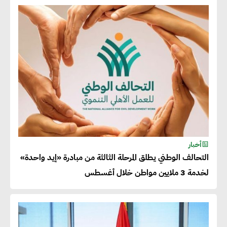
نوعية غير عادية في الطاقة المتجددة
جوج ريديل : ستفرض تعريفة على
المنتجات كثيفة الكربون المصدرة
للاتحاد الأوروبي بداية من يناير
2026
أحمد وفيق : الشركات بحاجة
للحصول على الشهادات التي تتيح
أخبار
التحالف الوطني يطلق المرحلة الثالثة من مبادرة «إيد واحدة»
لها التصدير وتؤكد التزامها
لخدمة 3 ملايين مواطن خلال أغسطس
بالاستدامة
شريف الصياد : شركات عديدة