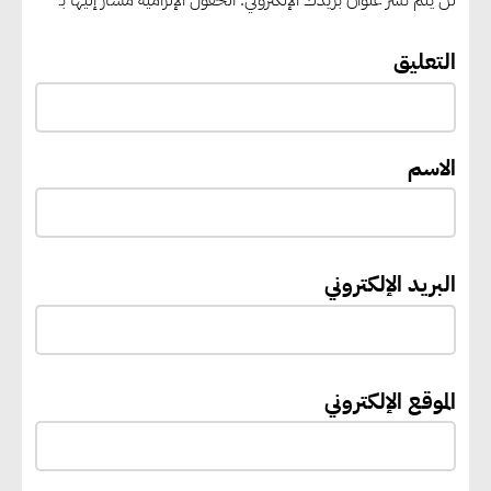
لن يتم نشر عنوان بريدك الإلكتروني.
الحقول الإلزامية مشار إليها بـ
الطاقة.. ومقترح لتحويل مصر إلى
مركز إقليمي لتموين السفن
التعليق
بالوقود منخفض الكربون
الاسم
«التنمية المحلية والبيئة» تعلن
الانتهاء من المخطط التفصيلي
لمدينتي المنيا ويوسف الصديق
لتعزيز التنمية العمرانية وضبط
البريد الإلكتروني
النمو الحضري
إيفل تستثمر ما يصل إلى 130
الموقع الإلكتروني
مليون جنيه إسترليني لدعم توسع
“بي إس آر” في مشروعات الطاقة
المتجددة