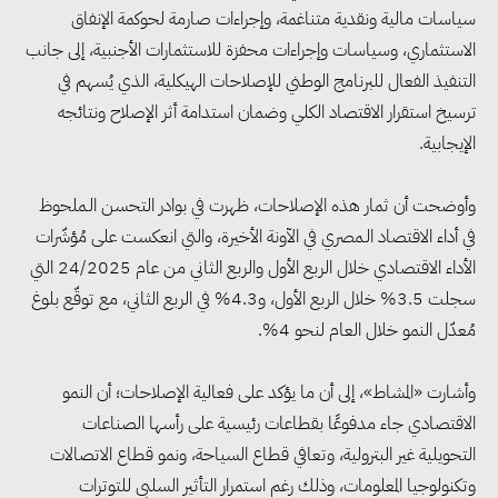
سياسات مالية ونقدية متناغمة، وإجراءات صارمة لحوكمة الإنفاق
الاستثماري، وسياسات وإجراءات محفزة للاستثمارات الأجنبية، إلى جانب
التنفيذ الفعال للبرنامج الوطني للإصلاحات الهيكلية، الذي يُسهم في
ترسيخ استقرار الاقتصاد الكلي وضمان استدامة أثر الإصلاح ونتائجه
الإيجابية.
وأوضحت أن ثمار هذه الإصلاحات، ظهرت في بوادر التحسن الـملحوظ
في أداء الاقتصاد الـمصري في الآونة الأخيرة، والتي انعكست على مُؤشّرات
الأداء الاقتصادي خلال الربع الأول والربع الثاني من عام 24/2025 التي
سجلت 3.5% خلال الربع الأول، و4.3% في الربع الثاني، مع توقّع بلوغ
مُعدّل النمو خلال العام لنحو 4%.
وأشارت «المشاط»، إلى أن ما يؤكد على فعالية الإصلاحات؛ أن النمو
الاقتصادي جاء مدفوعًا بقطاعات رئيسية على رأسها الصناعات
التحويلية غير البترولية، وتعافي قطاع السياحة، ونمو قطاع الاتصالات
وتكنولوجيا المعلومات، وذلك رغم استمرار التأثير السلبي للتوترات