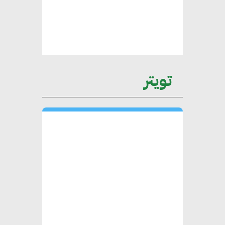
محمد الصرف : تحقيق الاستدامة
يتطلب تعاونًا وثيقًا بين جميع
الأطراف المعنية
عمرو نادر : سلاسل التوريد
تويتر
الخضراء العمود الفقري
لاستراتيجية مصر في مواجهة
التغيرات المناخية وتحقيق التنمية
المستدامة
محمد حكيم : التجاري الدولي يتلقى
طلبات متزايدة من الشركات
العقارية لاعتماد معايير دعم المباني
الخضراء