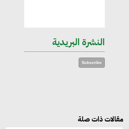
هند فروح : قطاع التشييد والبناء
ركيزة أساسية في حجم الناتج المحلي
الإجمالي المصري
النشرة البريدية
إليني بوليخرونيادو : البنية التحتية
مستدامة ليس لها آثار سلبية على
Subscribe
الأبنية والمجتمعات
أماني عرفة : الاستدامة لم تعد خيارا
بل ضرورة أساسية لتحقيق التطور
والنمو
مقالات ذات صلة
هشام الجمل : مصر شهدت نقلة