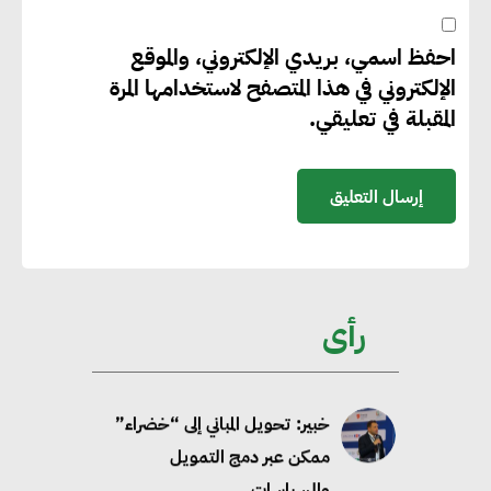
احفظ اسمي، بريدي الإلكتروني، والموقع
جوجل تعلن إضافة 12 جيجاوات
الإلكتروني في هذا المتصفح لاستخدامها المرة
من الطاقة النظيفة وتجنب انبعاث
المقبلة في تعليقي.
58 مليون طن من مكافئ ثاني
أكسيد الكربون
تحالف عالمي يطلق حملة لتسريع
الاعتماد على الكهرباء المولدة من
مصادر الطاقة المتجددة بحلول
رأى
2035
خبير: تحويل المباني إلى “خضراء”
ممكن عبر دمج التمويل
والسياسات