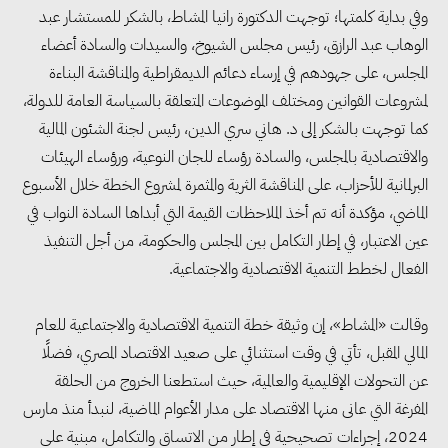
وفي بداية كلمتها؛ توجهت الدكتورة رانيا المشاط، بالشكر للمستشار عبد
الوهاب عبد الرازق، رئيس مجلس الشيوخ، والسيدات والسادة أعضاء
المجلس، على جهودهم في إرساء دعائم الديمقراطية والمناقشة البناءة
لمشروعات القوانين ومختلف الموضوعات المتعلقة بالسياسة العامة للدولة،
كما توجهت بالشكر إلى د. هاني سري الدين، رئيس لجنة الشئون المالية
والاقتصادية بالمجلس، والسادة رؤساء للجان النوعية، ورؤساء الهيئات
البرلمانية للأحزاب، على المناقشة الثرية والمثمرة لمشروع الخطة خلال الأسبوع
الماضي، مؤكدة أنه تم أخذ الملاحظات القيمة التي أبداها السادة النواب في
عين الاعتبار، في إطار التكامل بين المجلس والحكومة، من أجل التنفيذ
الفعال لخطط التنمية الاقتصادية والاجتماعية.
وقالت «المشاط»، إن وثيقة خطة التنمية الاقتصادية والاجتماعية للعام
المالي المقبل، تأتي في وقت استثنائي على صعيد الاقتصاد المصري، فضلًا
عن التحولات الإقليمية والعالمية، حيث استطعنا الخروج من الحلقة
المفرغة التي عانى منها الاقتصاد على مدار الأعوام الماضية، لنبدأ منذ مارس
2024، إجراءات تصحيحية في إطار من الاتساق والتكامل، مبنية على