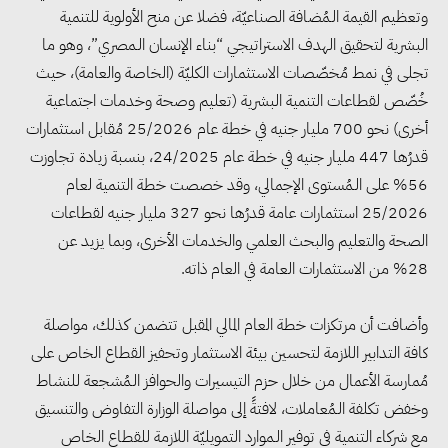
وتعظيم القيمة الـمُضافة الصناعيّة، فضلا عن منح الأولوية للتنمية
البشرية لتحقيق الهدف الاستراتيجي “بناء الإنسان الـمصري”، وهو ما
تجلى في نمط مُخصّصات الاستثمارات الكليّة (الخاصة والعامة)، حيث
خُصّص لقطاعات التنمية البشرية (تعليم وصحة وخدمات اجتماعية
أخرى) نحو 700 مليار جنيه في خطة عام 25/2026 مُقابل استثمارات
قدرُها 447 مليار جنيه في خطة عام 24/2025، بنسبة زيادة تجاوزت
56% على الـمُستوى الإجمالي، وقد خصصت خطة التنمية لعام
25/2026 استثمارات عامة قدرُها نحو 327 مليار جنيه لقطاعات
الصحة والتعليم والبحث العلمي والخدمات الأخرى، وبما يزيد عن
28% من الاستثمارات العامة في العام ذاته.
وأضافت أن مرتكزات خطة العام المالي المقبل تتضمن كذلك، مواصلة
كافة التدابير اللازمة لتحسين بيئة الاستثمار وتحفيز القطاع الخاص على
وزيرا التخطيط والبترول يبحثان
مُمارسة الأعمال من خلال حزم التيسيرات والحوافز الـمُشجعة للنشاط
تعزيز أمن الطاقة وزيادة الإنتاج
وخفض تكلفة الـمُعاملات، لافتةً إلى مواصلة الوزارة التفاوض والتنسيق
والاستثمارات ضمن خطة التنمية
مع شركاء التنمية في توفير الـموارد التمويليّة اللازمة للقطاع الخاص