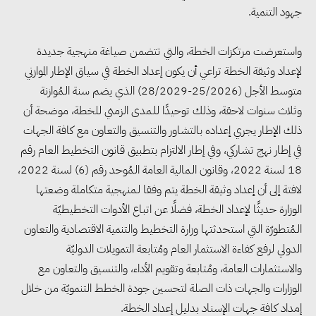
جهود التنمية.
واستعرضت مرتكزات الخطة، والتي تتضمن صياغة منهجية جديدة
لإعداد وثيقة الخطة تراعي أن يكون إعداد الخطة في سياق الإطار الموازني
متوسط الأجل (25/2026-28/2029) الذي يضم سنة الـمُوازنة
وثلاث سنوات لاحقة، وذلك توحيدًا للـمدى الزمني للخطة، موضحة أن
ذلك الإطار يجري إعداده بالتشاور والتنسيق والتعاون مع كافة الجهات
في إطار نهج تشاركي، وفي إطار الالتزام بتطبيق قانون التخطيط العام رقم
18 لسنة 2022، وقانون الـمالية العامة الـمُوحد رقم (6) لسنة 2022،
لافتة إلى أن إعداد وثيقة الخطة يتم وفقا لـمنهجية متكاملة وضعتها
الوزارة حديثًا لإعداد الخطة، فضلًا عن اتباع الأدوات التخطيطيّة
الـمُتطورّة التي استحدثتها وزارة التخطيط والتنمية الاقتصادية والتعاون
الدولي لرفع كفاءة الاستثمار العام ومُتابعة التمويلات الدوليّة
والاستثمارات العامة، ومُتابعة وتقويم الأداء، والتنسيق والتعاون مع
الوزارات والجهات ذات الصلة لتحسين جودة الخطط التنمويّة من خلال
إمداد كافة جهات الإسناد بدليل إعداد الخطة.